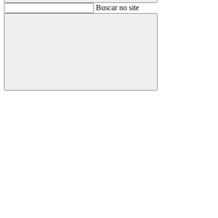
Buscar
Buscar no site
Buscar
Aumentar fonte
Diminuir fonte