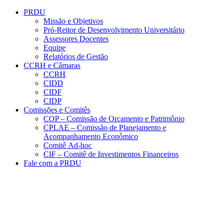
Conteúdo principal
Menu principal
Rodapé
PRDU
Missão e Objetivos
Pró-Reitor de Desenvolvimento Universitário
Assessores Docentes
Equipe
Relatórios de Gestão
CCRH e Câmaras
CCRH
CIDD
CIDF
CIDP
Comissões e Comitês
COP – Comissão de Orçamento e Patrimônio
CPLAE – Comissão de Planejamento e
Acompanhamento Econômico
Comitê Ad-hoc
CIF – Comitê de Investimentos Financeiros
Fale com a PRDU
Aumentar fonte