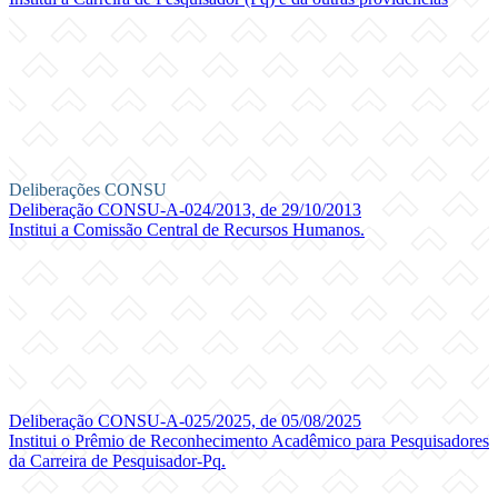
Deliberações CONSU
Deliberação CONSU-A-024/2013, de 29/10/2013
Institui a Comissão Central de Recursos Humanos.
Deliberação CONSU-A-025/2025, de 05/08/2025
Institui o Prêmio de Reconhecimento Acadêmico para Pesquisadores
da Carreira de Pesquisador-Pq.