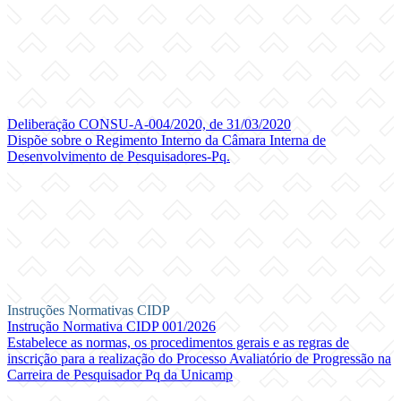
Deliberação CONSU-A-004/2020, de 31/03/2020
Dispõe sobre o Regimento Interno da Câmara Interna de
Desenvolvimento de Pesquisadores-Pq.
Instruções Normativas CIDP
Instrução Normativa CIDP 001/2026
Estabelece as normas, os procedimentos gerais e as regras de
inscrição para a realização do Processo Avaliatório de Progressão na
Carreira de Pesquisador Pq da Unicamp