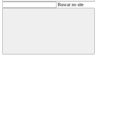
Buscar
Buscar no site
Buscar
Aumentar fonte
Diminuir fonte