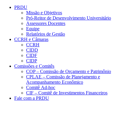
Conteúdo principal
Menu principal
Rodapé
PRDU
Missão e Objetivos
Pró-Reitor de Desenvolvimento Universitário
Assessores Docentes
Equipe
Relatórios de Gestão
CCRH e Câmaras
CCRH
CIDD
CIDF
CIDP
Comissões e Comitês
COP – Comissão de Orçamento e Patrimônio
CPLAE – Comissão de Planejamento e
Acompanhamento Econômico
Comitê Ad-hoc
CIF – Comitê de Investimentos Financeiros
Fale com a PRDU
Aumentar fonte