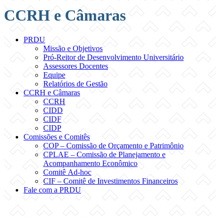
CCRH e Câmaras
PRDU
Missão e Objetivos
Pró-Reitor de Desenvolvimento Universitário
Assessores Docentes
Equipe
Relatórios de Gestão
CCRH e Câmaras
CCRH
CIDD
CIDF
CIDP
Comissões e Comitês
COP – Comissão de Orçamento e Patrimônio
CPLAE – Comissão de Planejamento e
Acompanhamento Econômico
Comitê Ad-hoc
CIF – Comitê de Investimentos Financeiros
Fale com a PRDU