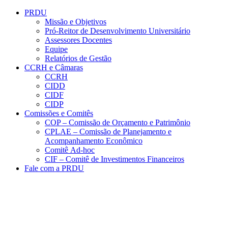
Conteúdo principal
Menu principal
Rodapé
PRDU
Missão e Objetivos
Pró-Reitor de Desenvolvimento Universitário
Assessores Docentes
Equipe
Relatórios de Gestão
CCRH e Câmaras
CCRH
CIDD
CIDF
CIDP
Comissões e Comitês
COP – Comissão de Orçamento e Patrimônio
CPLAE – Comissão de Planejamento e
Acompanhamento Econômico
Comitê Ad-hoc
CIF – Comitê de Investimentos Financeiros
Fale com a PRDU
Aumentar fonte