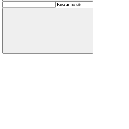
Buscar
Buscar no site
Buscar
Aumentar fonte
Diminuir fonte