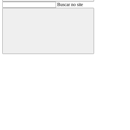
Buscar
Buscar no site
Buscar
Aumentar fonte
Diminuir fonte