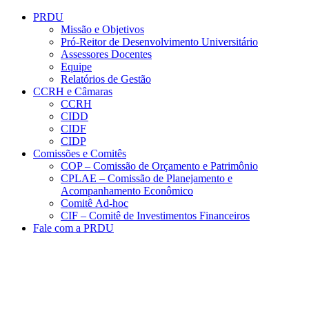
Conteúdo principal
Menu principal
Rodapé
PRDU
Missão e Objetivos
Pró-Reitor de Desenvolvimento Universitário
Assessores Docentes
Equipe
Relatórios de Gestão
CCRH e Câmaras
CCRH
CIDD
CIDF
CIDP
Comissões e Comitês
COP – Comissão de Orçamento e Patrimônio
CPLAE – Comissão de Planejamento e
Acompanhamento Econômico
Comitê Ad-hoc
CIF – Comitê de Investimentos Financeiros
Fale com a PRDU
Aumentar fonte