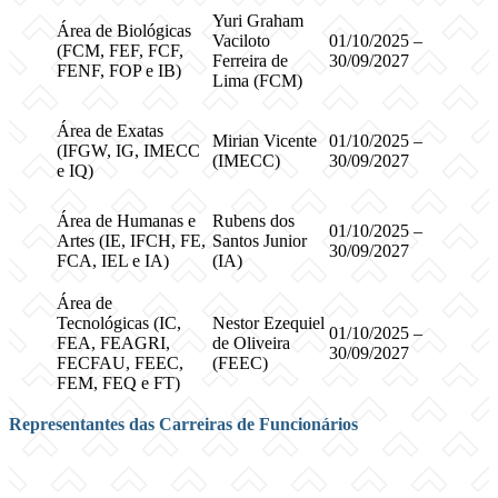
Yuri Graham
Área de Biológicas
Vaciloto
01/10/2025 –
(FCM, FEF, FCF,
Ferreira de
30/09/2027
FENF, FOP e IB)
Lima (FCM)
Área de Exatas
Mirian Vicente
01/10/2025 –
(IFGW, IG, IMECC
(IMECC)
30/09/2027
e IQ)
Área de Humanas e
Rubens dos
01/10/2025 –
Artes (IE, IFCH, FE,
Santos Junior
30/09/2027
FCA, IEL e IA)
(IA)
Área de
Tecnológicas (IC,
Nestor Ezequiel
01/10/2025 –
FEA, FEAGRI,
de Oliveira
30/09/2027
FECFAU, FEEC,
(FEEC)
FEM, FEQ e FT)
Representantes das Carreiras de Funcionários