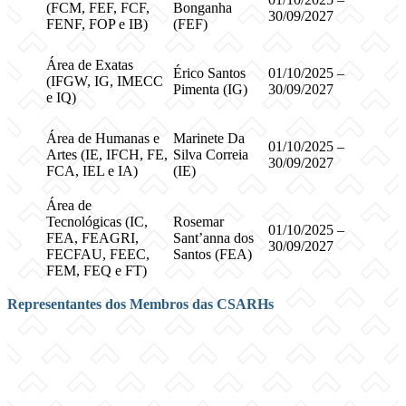
(FCM, FEF, FCF,
Bonganha
30/09/2027
FENF, FOP e IB)
(FEF)
Área de Exatas
Érico Santos
01/10/2025 –
(IFGW, IG, IMECC
Pimenta (IG)
30/09/2027
e IQ)
Área de Humanas e
Marinete Da
01/10/2025 –
Artes (IE, IFCH, FE,
Silva Correia
30/09/2027
FCA, IEL e IA)
(IE)
Área de
Tecnológicas (IC,
Rosemar
01/10/2025 –
FEA, FEAGRI,
Sant’anna dos
30/09/2027
FECFAU, FEEC,
Santos (FEA)
FEM, FEQ e FT)
Representantes dos Membros das CSARHs