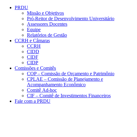
Conteúdo principal
Menu principal
Rodapé
PRDU
Missão e Objetivos
Pró-Reitor de Desenvolvimento Universitário
Assessores Docentes
Equipe
Relatórios de Gestão
CCRH e Câmaras
CCRH
CIDD
CIDF
CIDP
Comissões e Comitês
COP – Comissão de Orçamento e Patrimônio
CPLAE – Comissão de Planejamento e
Acompanhamento Econômico
Comitê Ad-hoc
CIF – Comitê de Investimentos Financeiros
Fale com a PRDU
Aumentar fonte