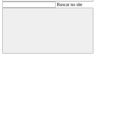
Buscar
Buscar no site
Buscar
Aumentar fonte
Diminuir fonte