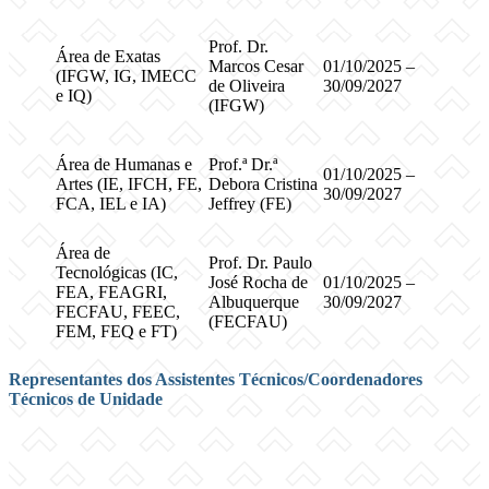
Prof. Dr.
Área de Exatas
Marcos Cesar
01/10/2025 –
(IFGW, IG, IMECC
de Oliveira
30/09/2027
e IQ)
(IFGW)
Área de Humanas e
Prof.ª Dr.ª
01/10/2025 –
Artes (IE, IFCH, FE,
Debora Cristina
30/09/2027
FCA, IEL e IA)
Jeffrey (FE)
Área de
Prof. Dr. Paulo
Tecnológicas (IC,
José Rocha de
01/10/2025 –
FEA, FEAGRI,
Albuquerque
30/09/2027
FECFAU, FEEC,
(FECFAU)
FEM, FEQ e FT)
Representantes dos Assistentes Técnicos/Coordenadores
Técnicos de Unidade