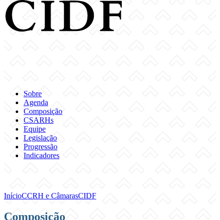
Sobre
Agenda
Composição
CSARHs
Equipe
Legislação
Progressão
Indicadores
Início
CCRH e Câmaras
CIDF
Composição