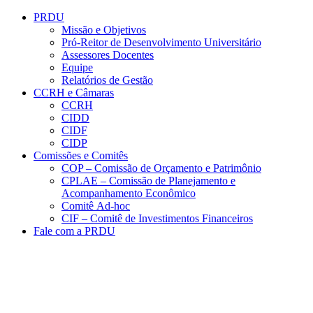
Conteúdo principal
Menu principal
Rodapé
PRDU
Missão e Objetivos
Pró-Reitor de Desenvolvimento Universitário
Assessores Docentes
Equipe
Relatórios de Gestão
CCRH e Câmaras
CCRH
CIDD
CIDF
CIDP
Comissões e Comitês
COP – Comissão de Orçamento e Patrimônio
CPLAE – Comissão de Planejamento e
Acompanhamento Econômico
Comitê Ad-hoc
CIF – Comitê de Investimentos Financeiros
Fale com a PRDU
Aumentar fonte