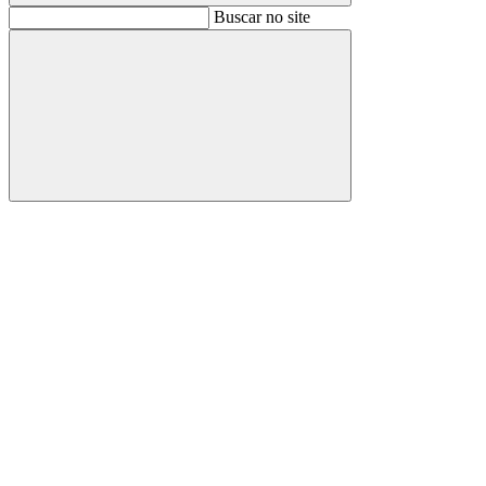
Buscar
Buscar no site
Buscar
Aumentar fonte
Diminuir fonte