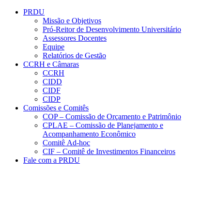
Conteúdo principal
Menu principal
Rodapé
PRDU
Missão e Objetivos
Pró-Reitor de Desenvolvimento Universitário
Assessores Docentes
Equipe
Relatórios de Gestão
CCRH e Câmaras
CCRH
CIDD
CIDF
CIDP
Comissões e Comitês
COP – Comissão de Orçamento e Patrimônio
CPLAE – Comissão de Planejamento e
Acompanhamento Econômico
Comitê Ad-hoc
CIF – Comitê de Investimentos Financeiros
Fale com a PRDU
Aumentar fonte