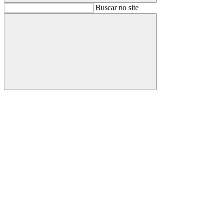
Buscar
Buscar no site
Buscar
Aumentar fonte
Diminuir fonte