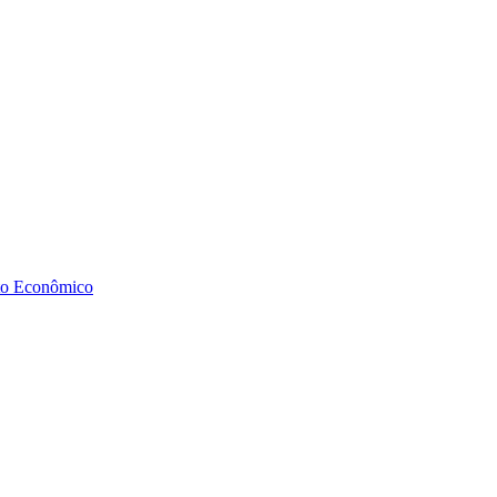
to Econômico
Diminuir fonte