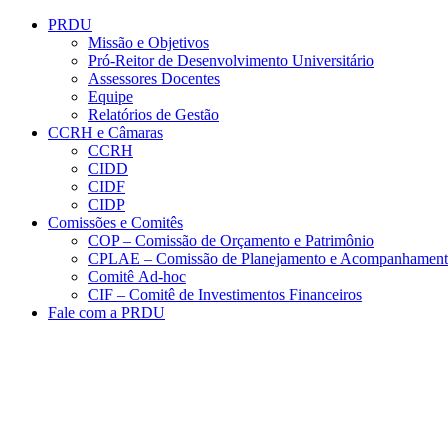
Conteúdo principal
Menu principal
Rodapé
PRDU
Missão e Objetivos
Pró-Reitor de Desenvolvimento Universitário
Assessores Docentes
Equipe
Relatórios de Gestão
CCRH e Câmaras
CCRH
CIDD
CIDF
CIDP
Comissões e Comitês
COP – Comissão de Orçamento e Patrimônio
CPLAE – Comissão de Planejamento e Acompanhamen
Comitê Ad-hoc
CIF – Comitê de Investimentos Financeiros
Fale com a PRDU
Aumentar fonte