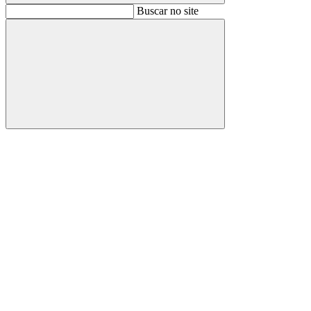
Buscar
Buscar no site
Buscar
Aumentar fonte
Diminuir fonte