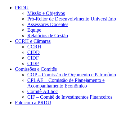
Conteúdo principal
Menu principal
Rodapé
PRDU
Missão e Objetivos
Pró-Reitor de Desenvolvimento Universitário
Assessores Docentes
Equipe
Relatórios de Gestão
CCRH e Câmaras
CCRH
CIDD
CIDF
CIDP
Comissões e Comitês
COP – Comissão de Orçamento e Patrimônio
CPLAE – Comissão de Planejamento e
Acompanhamento Econômico
Comitê Ad-hoc
CIF – Comitê de Investimentos Financeiros
Fale com a PRDU
Aumentar fonte