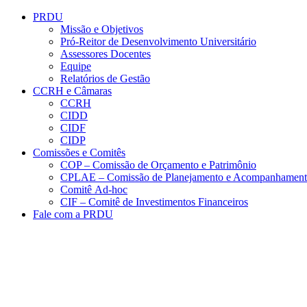
Conteúdo principal
Menu principal
Rodapé
PRDU
Missão e Objetivos
Pró-Reitor de Desenvolvimento Universitário
Assessores Docentes
Equipe
Relatórios de Gestão
CCRH e Câmaras
CCRH
CIDD
CIDF
CIDP
Comissões e Comitês
COP – Comissão de Orçamento e Patrimônio
CPLAE – Comissão de Planejamento e Acompanhamen
Comitê Ad-hoc
CIF – Comitê de Investimentos Financeiros
Fale com a PRDU
Aumentar fonte