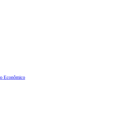
to Econômico
Diminuir fonte