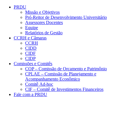
Conteúdo principal
Menu principal
Rodapé
PRDU
Missão e Objetivos
Pró-Reitor de Desenvolvimento Universitário
Assessores Docentes
Equipe
Relatórios de Gestão
CCRH e Câmaras
CCRH
CIDD
CIDF
CIDP
Comissões e Comitês
COP – Comissão de Orçamento e Patrimônio
CPLAE – Comissão de Planejamento e
Acompanhamento Econômico
Comitê Ad-hoc
CIF – Comitê de Investimentos Financeiros
Fale com a PRDU
Aumentar fonte