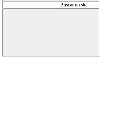
Buscar
Buscar no site
Buscar
Aumentar fonte
Diminuir fonte