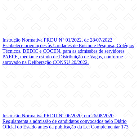
Instrução Normativa PRDU N° 01/2022, de 28/07/2022
Estabelece orientações às Unidades de Ensino e Pesquisa, Colégios
Técnicos, DEDIC e COCEN, para as admissões de servidores
PAEPE, mediante estudo de Distribuição de Vagas, conforme
aprovado na Deliberação CONSU 20/2022.
Instrução Normativa PRDU N° 06/2020, em 26/08/2020
Regulamenta a admissão de candidatos convocados pelo Diário
Oficial do Estado antes da publicação da Lei Complementar 173