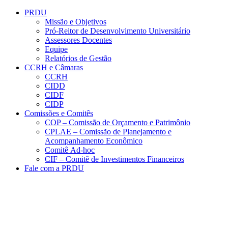
Conteúdo principal
Menu principal
Rodapé
PRDU
Missão e Objetivos
Pró-Reitor de Desenvolvimento Universitário
Assessores Docentes
Equipe
Relatórios de Gestão
CCRH e Câmaras
CCRH
CIDD
CIDF
CIDP
Comissões e Comitês
COP – Comissão de Orçamento e Patrimônio
CPLAE – Comissão de Planejamento e
Acompanhamento Econômico
Comitê Ad-hoc
CIF – Comitê de Investimentos Financeiros
Fale com a PRDU
Aumentar fonte