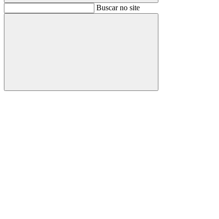
Buscar
Buscar no site
Buscar
Aumentar fonte
Diminuir fonte