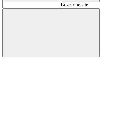
Buscar
Buscar no site
Buscar
Aumentar fonte
Diminuir fonte