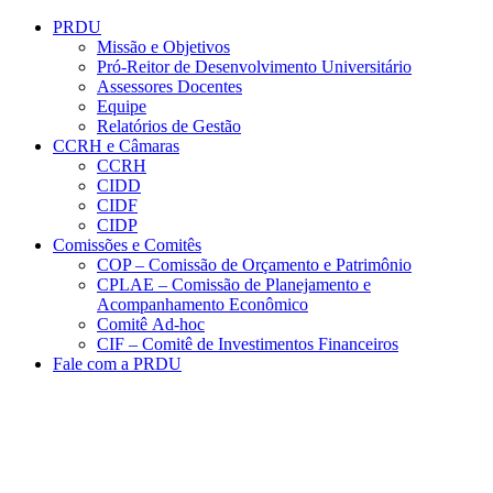
Conteúdo principal
Menu principal
Rodapé
PRDU
Missão e Objetivos
Pró-Reitor de Desenvolvimento Universitário
Assessores Docentes
Equipe
Relatórios de Gestão
CCRH e Câmaras
CCRH
CIDD
CIDF
CIDP
Comissões e Comitês
COP – Comissão de Orçamento e Patrimônio
CPLAE – Comissão de Planejamento e
Acompanhamento Econômico
Comitê Ad-hoc
CIF – Comitê de Investimentos Financeiros
Fale com a PRDU
Aumentar fonte