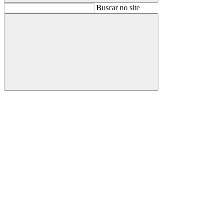
Buscar
Buscar no site
Buscar
Aumentar fonte
Diminuir fonte