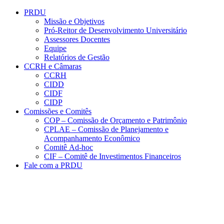
Conteúdo principal
Menu principal
Rodapé
PRDU
Missão e Objetivos
Pró-Reitor de Desenvolvimento Universitário
Assessores Docentes
Equipe
Relatórios de Gestão
CCRH e Câmaras
CCRH
CIDD
CIDF
CIDP
Comissões e Comitês
COP – Comissão de Orçamento e Patrimônio
CPLAE – Comissão de Planejamento e
Acompanhamento Econômico
Comitê Ad-hoc
CIF – Comitê de Investimentos Financeiros
Fale com a PRDU
Aumentar fonte