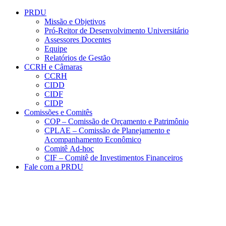
Conteúdo principal
Menu principal
Rodapé
PRDU
Missão e Objetivos
Pró-Reitor de Desenvolvimento Universitário
Assessores Docentes
Equipe
Relatórios de Gestão
CCRH e Câmaras
CCRH
CIDD
CIDF
CIDP
Comissões e Comitês
COP – Comissão de Orçamento e Patrimônio
CPLAE – Comissão de Planejamento e
Acompanhamento Econômico
Comitê Ad-hoc
CIF – Comitê de Investimentos Financeiros
Fale com a PRDU
Aumentar fonte