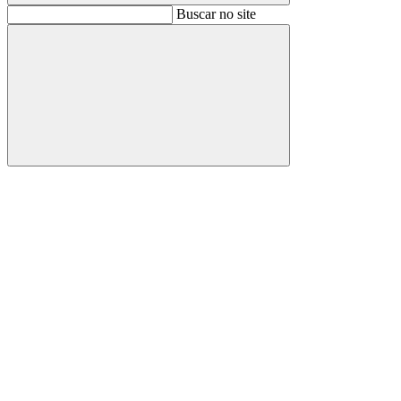
Buscar
Buscar no site
Buscar
Aumentar fonte
Diminuir fonte