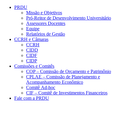
Conteúdo principal
Menu principal
Rodapé
PRDU
Missão e Objetivos
Pró-Reitor de Desenvolvimento Universitário
Assessores Docentes
Equipe
Relatórios de Gestão
CCRH e Câmaras
CCRH
CIDD
CIDF
CIDP
Comissões e Comitês
COP – Comissão de Orçamento e Patrimônio
CPLAE – Comissão de Planejamento e
Acompanhamento Econômico
Comitê Ad-hoc
CIF – Comitê de Investimentos Financeiros
Fale com a PRDU
Aumentar fonte