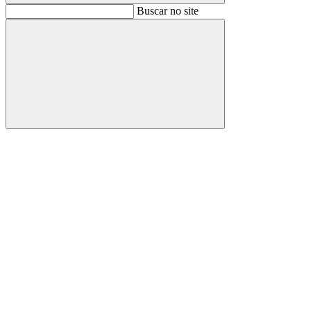
Buscar
Buscar no site
Buscar
Aumentar fonte
Diminuir fonte