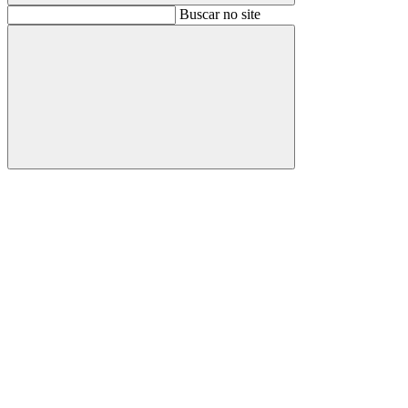
Buscar
Buscar no site
Buscar
Aumentar fonte
Diminuir fonte