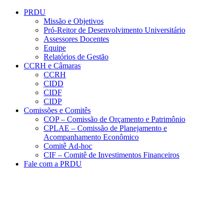
Conteúdo principal
Menu principal
Rodapé
PRDU
Missão e Objetivos
Pró-Reitor de Desenvolvimento Universitário
Assessores Docentes
Equipe
Relatórios de Gestão
CCRH e Câmaras
CCRH
CIDD
CIDF
CIDP
Comissões e Comitês
COP – Comissão de Orçamento e Patrimônio
CPLAE – Comissão de Planejamento e
Acompanhamento Econômico
Comitê Ad-hoc
CIF – Comitê de Investimentos Financeiros
Fale com a PRDU
Aumentar fonte