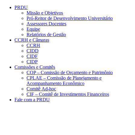
Conteúdo principal
Menu principal
Rodapé
PRDU
Missão e Objetivos
Pró-Reitor de Desenvolvimento Universitário
Assessores Docentes
Equipe
Relatórios de Gestão
CCRH e Câmaras
CCRH
CIDD
CIDF
CIDP
Comissões e Comitês
COP – Comissão de Orçamento e Patrimônio
CPLAE – Comissão de Planejamento e
Acompanhamento Econômico
Comitê Ad-hoc
CIF – Comitê de Investimentos Financeiros
Fale com a PRDU
Aumentar fonte