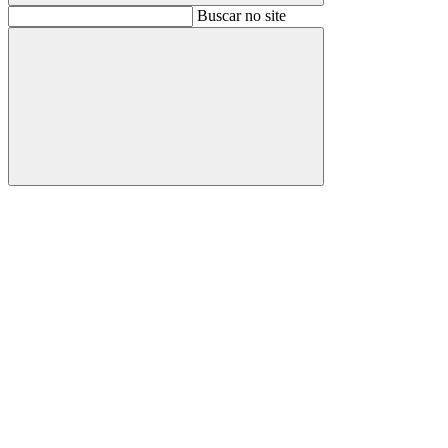
Buscar
Buscar no site
Buscar
Aumentar fonte
Diminuir fonte