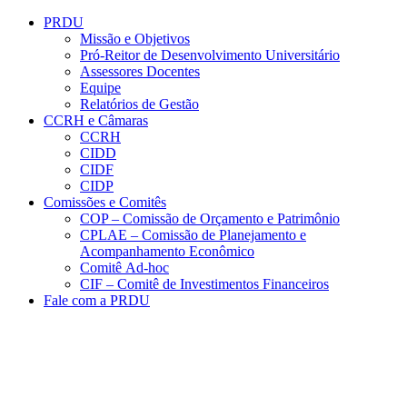
Conteúdo principal
Menu principal
Rodapé
PRDU
Missão e Objetivos
Pró-Reitor de Desenvolvimento Universitário
Assessores Docentes
Equipe
Relatórios de Gestão
CCRH e Câmaras
CCRH
CIDD
CIDF
CIDP
Comissões e Comitês
COP – Comissão de Orçamento e Patrimônio
CPLAE – Comissão de Planejamento e
Acompanhamento Econômico
Comitê Ad-hoc
CIF – Comitê de Investimentos Financeiros
Fale com a PRDU
Aumentar fonte