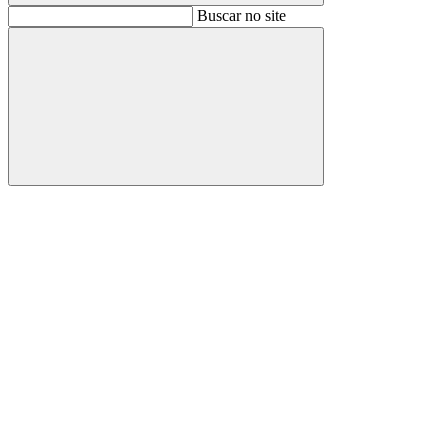
Buscar
Buscar no site
Buscar
Aumentar fonte
Diminuir fonte