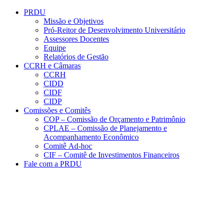
Conteúdo principal
Menu principal
Rodapé
PRDU
Missão e Objetivos
Pró-Reitor de Desenvolvimento Universitário
Assessores Docentes
Equipe
Relatórios de Gestão
CCRH e Câmaras
CCRH
CIDD
CIDF
CIDP
Comissões e Comitês
COP – Comissão de Orçamento e Patrimônio
CPLAE – Comissão de Planejamento e
Acompanhamento Econômico
Comitê Ad-hoc
CIF – Comitê de Investimentos Financeiros
Fale com a PRDU
Aumentar fonte