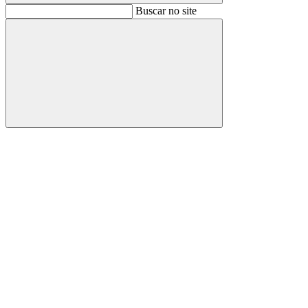
Buscar
Buscar no site
Buscar
Aumentar fonte
Diminuir fonte