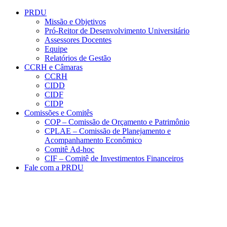
Conteúdo principal
Menu principal
Rodapé
PRDU
Missão e Objetivos
Pró-Reitor de Desenvolvimento Universitário
Assessores Docentes
Equipe
Relatórios de Gestão
CCRH e Câmaras
CCRH
CIDD
CIDF
CIDP
Comissões e Comitês
COP – Comissão de Orçamento e Patrimônio
CPLAE – Comissão de Planejamento e
Acompanhamento Econômico
Comitê Ad-hoc
CIF – Comitê de Investimentos Financeiros
Fale com a PRDU
Aumentar fonte