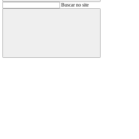
Buscar
Buscar no site
Buscar
Aumentar fonte
Diminuir fonte