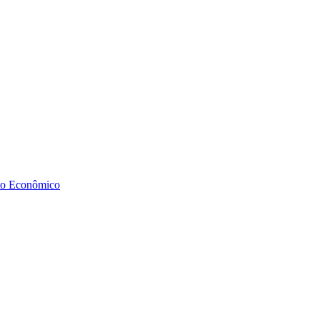
to Econômico
Diminuir fonte