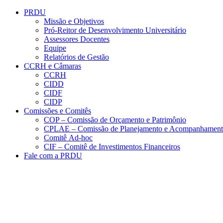
Conteúdo principal
Menu principal
Rodapé
PRDU
Missão e Objetivos
Pró-Reitor de Desenvolvimento Universitário
Assessores Docentes
Equipe
Relatórios de Gestão
CCRH e Câmaras
CCRH
CIDD
CIDF
CIDP
Comissões e Comitês
COP – Comissão de Orçamento e Patrimônio
CPLAE – Comissão de Planejamento e Acompanhamen
Comitê Ad-hoc
CIF – Comitê de Investimentos Financeiros
Fale com a PRDU
Aumentar fonte