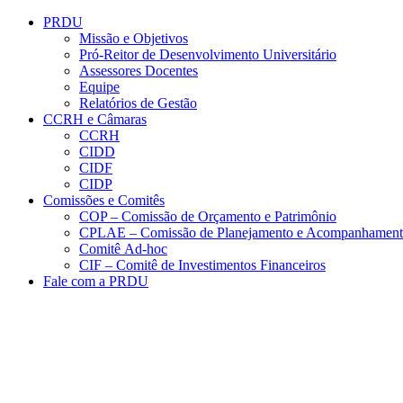
Conteúdo principal
Menu principal
Rodapé
PRDU
Missão e Objetivos
Pró-Reitor de Desenvolvimento Universitário
Assessores Docentes
Equipe
Relatórios de Gestão
CCRH e Câmaras
CCRH
CIDD
CIDF
CIDP
Comissões e Comitês
COP – Comissão de Orçamento e Patrimônio
CPLAE – Comissão de Planejamento e Acompanhamen
Comitê Ad-hoc
CIF – Comitê de Investimentos Financeiros
Fale com a PRDU
Aumentar fonte