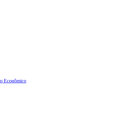
to Econômico
Diminuir fonte