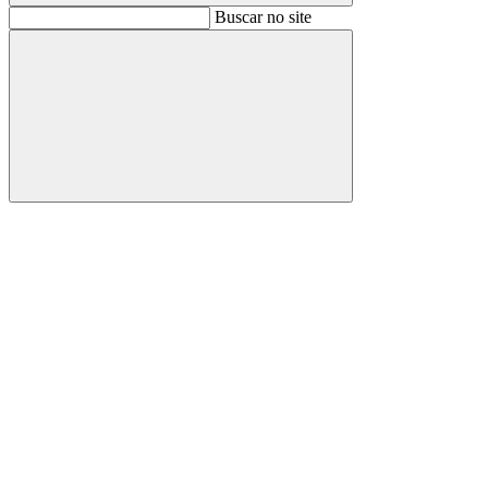
Buscar
Buscar no site
Buscar
Aumentar fonte
Diminuir fonte