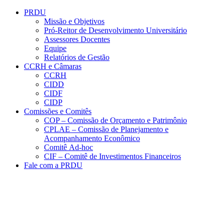
Conteúdo principal
Menu principal
Rodapé
PRDU
Missão e Objetivos
Pró-Reitor de Desenvolvimento Universitário
Assessores Docentes
Equipe
Relatórios de Gestão
CCRH e Câmaras
CCRH
CIDD
CIDF
CIDP
Comissões e Comitês
COP – Comissão de Orçamento e Patrimônio
CPLAE – Comissão de Planejamento e
Acompanhamento Econômico
Comitê Ad-hoc
CIF – Comitê de Investimentos Financeiros
Fale com a PRDU
Aumentar fonte