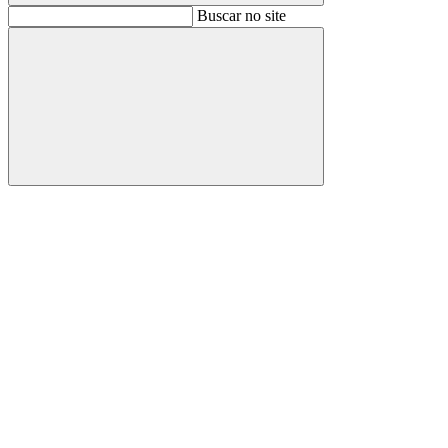
Buscar
Buscar no site
Buscar
Aumentar fonte
Diminuir fonte