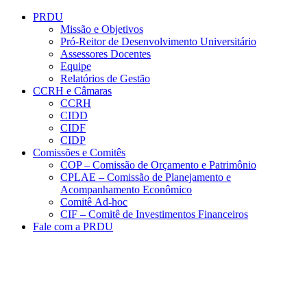
Conteúdo principal
Menu principal
Rodapé
PRDU
Missão e Objetivos
Pró-Reitor de Desenvolvimento Universitário
Assessores Docentes
Equipe
Relatórios de Gestão
CCRH e Câmaras
CCRH
CIDD
CIDF
CIDP
Comissões e Comitês
COP – Comissão de Orçamento e Patrimônio
CPLAE – Comissão de Planejamento e
Acompanhamento Econômico
Comitê Ad-hoc
CIF – Comitê de Investimentos Financeiros
Fale com a PRDU
Aumentar fonte