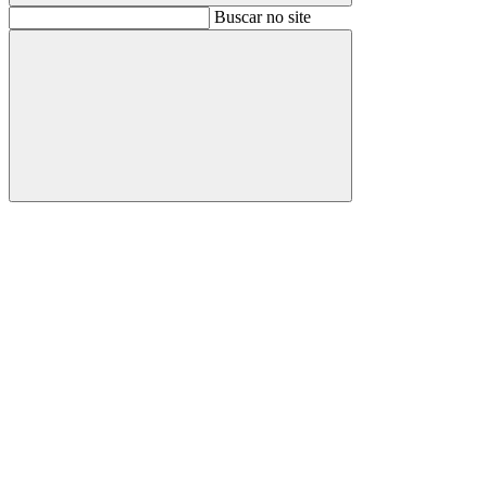
Buscar
Buscar no site
Buscar
Aumentar fonte
Diminuir fonte