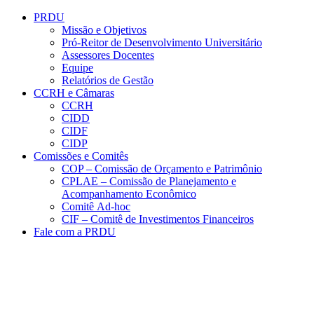
Conteúdo principal
Menu principal
Rodapé
PRDU
Missão e Objetivos
Pró-Reitor de Desenvolvimento Universitário
Assessores Docentes
Equipe
Relatórios de Gestão
CCRH e Câmaras
CCRH
CIDD
CIDF
CIDP
Comissões e Comitês
COP – Comissão de Orçamento e Patrimônio
CPLAE – Comissão de Planejamento e
Acompanhamento Econômico
Comitê Ad-hoc
CIF – Comitê de Investimentos Financeiros
Fale com a PRDU
Aumentar fonte