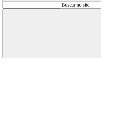
Buscar
Buscar no site
Buscar
Aumentar fonte
Diminuir fonte