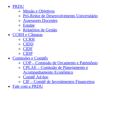
Conteúdo principal
Menu principal
Rodapé
PRDU
Missão e Objetivos
Pró-Reitor de Desenvolvimento Universitário
Assessores Docentes
Equipe
Relatórios de Gestão
CCRH e Câmaras
CCRH
CIDD
CIDF
CIDP
Comissões e Comitês
COP – Comissão de Orçamento e Patrimônio
CPLAE – Comissão de Planejamento e
Acompanhamento Econômico
Comitê Ad-hoc
CIF – Comitê de Investimentos Financeiros
Fale com a PRDU
Aumentar fonte