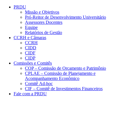
Conteúdo principal
Menu principal
Rodapé
PRDU
Missão e Objetivos
Pró-Reitor de Desenvolvimento Universitário
Assessores Docentes
Equipe
Relatórios de Gestão
CCRH e Câmaras
CCRH
CIDD
CIDF
CIDP
Comissões e Comitês
COP – Comissão de Orçamento e Patrimônio
CPLAE – Comissão de Planejamento e
Acompanhamento Econômico
Comitê Ad-hoc
CIF – Comitê de Investimentos Financeiros
Fale com a PRDU
Aumentar fonte