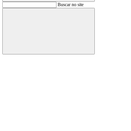
Buscar
Buscar no site
Buscar
Aumentar fonte
Diminuir fonte