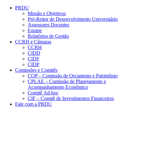
Conteúdo principal
Menu principal
Rodapé
PRDU
Missão e Objetivos
Pró-Reitor de Desenvolvimento Universitário
Assessores Docentes
Equipe
Relatórios de Gestão
CCRH e Câmaras
CCRH
CIDD
CIDF
CIDP
Comissões e Comitês
COP – Comissão de Orçamento e Patrimônio
CPLAE – Comissão de Planejamento e
Acompanhamento Econômico
Comitê Ad-hoc
CIF – Comitê de Investimentos Financeiros
Fale com a PRDU
Aumentar fonte