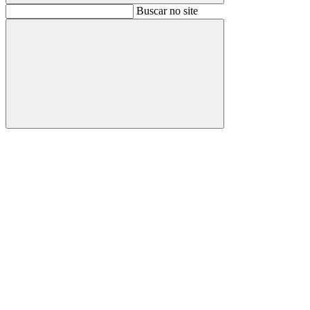
Buscar
Buscar no site
Buscar
Aumentar fonte
Diminuir fonte