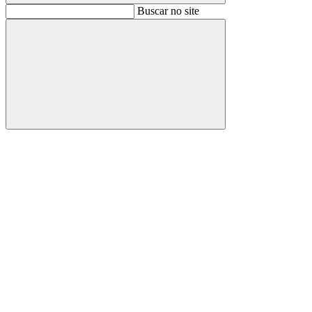
Buscar
Buscar no site
Buscar
Aumentar fonte
Diminuir fonte