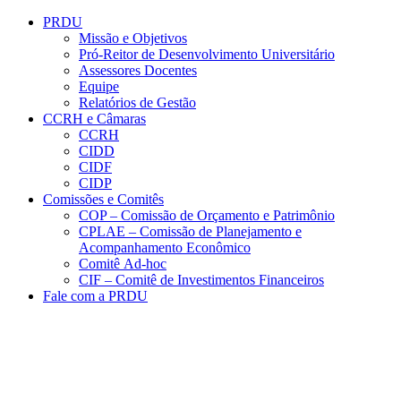
Conteúdo principal
Menu principal
Rodapé
PRDU
Missão e Objetivos
Pró-Reitor de Desenvolvimento Universitário
Assessores Docentes
Equipe
Relatórios de Gestão
CCRH e Câmaras
CCRH
CIDD
CIDF
CIDP
Comissões e Comitês
COP – Comissão de Orçamento e Patrimônio
CPLAE – Comissão de Planejamento e
Acompanhamento Econômico
Comitê Ad-hoc
CIF – Comitê de Investimentos Financeiros
Fale com a PRDU
Aumentar fonte