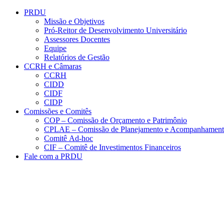
Conteúdo principal
Menu principal
Rodapé
PRDU
Missão e Objetivos
Pró-Reitor de Desenvolvimento Universitário
Assessores Docentes
Equipe
Relatórios de Gestão
CCRH e Câmaras
CCRH
CIDD
CIDF
CIDP
Comissões e Comitês
COP – Comissão de Orçamento e Patrimônio
CPLAE – Comissão de Planejamento e Acompanhamen
Comitê Ad-hoc
CIF – Comitê de Investimentos Financeiros
Fale com a PRDU
Aumentar fonte