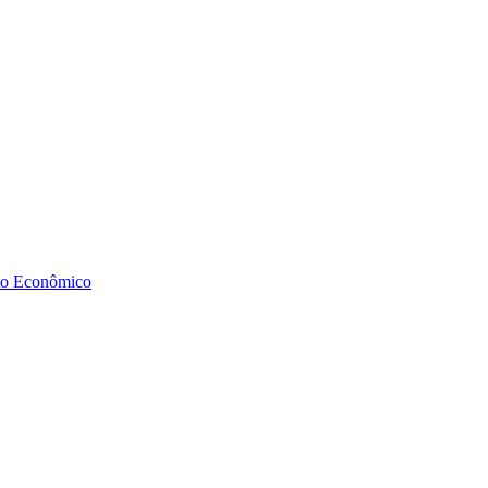
to Econômico
Diminuir fonte