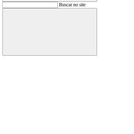
Buscar
Buscar no site
Buscar
Aumentar fonte
Diminuir fonte