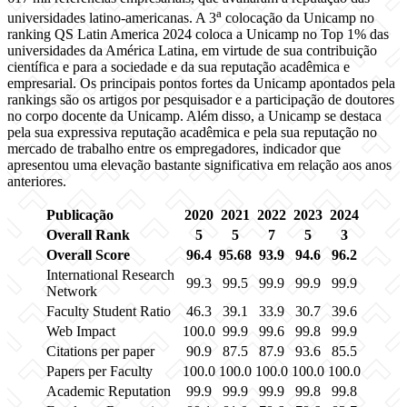
a
universidades latino-americanas. A 3
colocação da Unicamp no
ranking QS Latin America 2024 coloca a Unicamp no Top 1% das
universidades da América Latina, em virtude de sua contribuição
científica e para a sociedade e da sua reputação acadêmica e
empresarial. Os principais pontos fortes da Unicamp apontados pela
rankings são os artigos por pesquisador e a participação de doutores
no corpo docente da Unicamp. Além disso, a Unicamp se destaca
pela sua expressiva reputação acadêmica e pela sua reputação no
mercado de trabalho entre os empregadores, indicador que
apresentou uma elevação bastante significativa em relação aos anos
anteriores.
Publicação
2020
2021
2022
2023
2024
Overall Rank
5
5
7
5
3
Overall Score
96.4
95.68
93.9
94.6
96.2
International Research
99.3
99.5
99.9
99.9
99.9
Network
Faculty Student Ratio
46.3
39.1
33.9
30.7
39.6
Web Impact
100.0
99.9
99.6
99.8
99.9
Citations per paper
90.9
87.5
87.9
93.6
85.5
Papers per Faculty
100.0
100.0
100.0
100.0
100.0
Academic Reputation
99.9
99.9
99.9
99.8
99.8