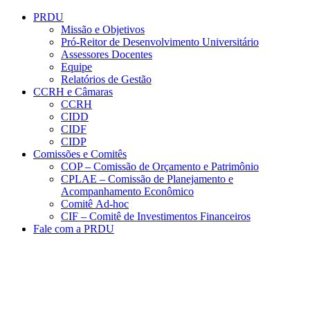
Conteúdo principal
Menu principal
Rodapé
PRDU
Missão e Objetivos
Pró-Reitor de Desenvolvimento Universitário
Assessores Docentes
Equipe
Relatórios de Gestão
CCRH e Câmaras
CCRH
CIDD
CIDF
CIDP
Comissões e Comitês
COP – Comissão de Orçamento e Patrimônio
CPLAE – Comissão de Planejamento e
Acompanhamento Econômico
Comitê Ad-hoc
CIF – Comitê de Investimentos Financeiros
Fale com a PRDU
Aumentar fonte