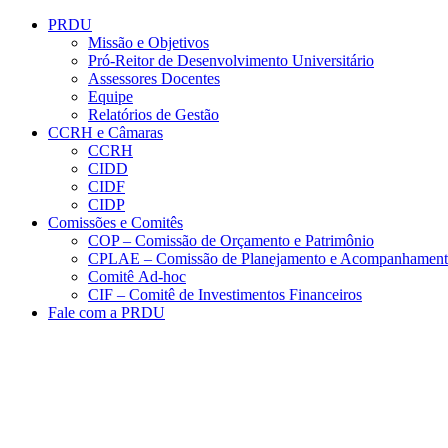
Conteúdo principal
Menu principal
Rodapé
PRDU
Missão e Objetivos
Pró-Reitor de Desenvolvimento Universitário
Assessores Docentes
Equipe
Relatórios de Gestão
CCRH e Câmaras
CCRH
CIDD
CIDF
CIDP
Comissões e Comitês
COP – Comissão de Orçamento e Patrimônio
CPLAE – Comissão de Planejamento e Acompanhamen
Comitê Ad-hoc
CIF – Comitê de Investimentos Financeiros
Fale com a PRDU
Aumentar fonte