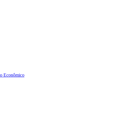
to Econômico
Diminuir fonte