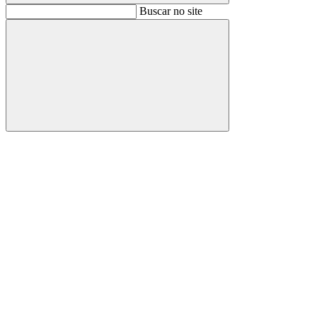
Buscar
Buscar no site
Buscar
Aumentar fonte
Diminuir fonte