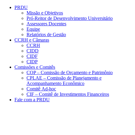
Conteúdo principal
Menu principal
Rodapé
PRDU
Missão e Objetivos
Pró-Reitor de Desenvolvimento Universitário
Assessores Docentes
Equipe
Relatórios de Gestão
CCRH e Câmaras
CCRH
CIDD
CIDF
CIDP
Comissões e Comitês
COP – Comissão de Orçamento e Patrimônio
CPLAE – Comissão de Planejamento e
Acompanhamento Econômico
Comitê Ad-hoc
CIF – Comitê de Investimentos Financeiros
Fale com a PRDU
Aumentar fonte