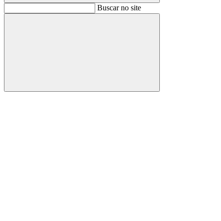
Buscar
Buscar no site
Buscar
Aumentar fonte
Diminuir fonte