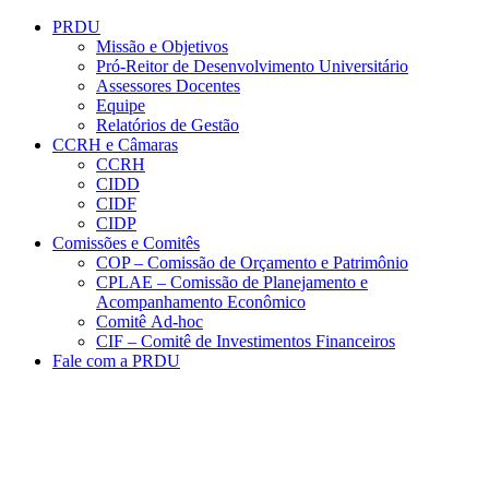
Conteúdo principal
Menu principal
Rodapé
PRDU
Missão e Objetivos
Pró-Reitor de Desenvolvimento Universitário
Assessores Docentes
Equipe
Relatórios de Gestão
CCRH e Câmaras
CCRH
CIDD
CIDF
CIDP
Comissões e Comitês
COP – Comissão de Orçamento e Patrimônio
CPLAE – Comissão de Planejamento e
Acompanhamento Econômico
Comitê Ad-hoc
CIF – Comitê de Investimentos Financeiros
Fale com a PRDU
Aumentar fonte