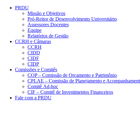
Conteúdo principal
Menu principal
Rodapé
PRDU
Missão e Objetivos
Pró-Reitor de Desenvolvimento Universitário
Assessores Docentes
Equipe
Relatórios de Gestão
CCRH e Câmaras
CCRH
CIDD
CIDF
CIDP
Comissões e Comitês
COP – Comissão de Orçamento e Patrimônio
CPLAE – Comissão de Planejamento e Acompanhamen
Comitê Ad-hoc
CIF – Comitê de Investimentos Financeiros
Fale com a PRDU
Aumentar fonte