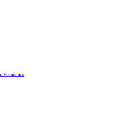
to Econômico
Diminuir fonte