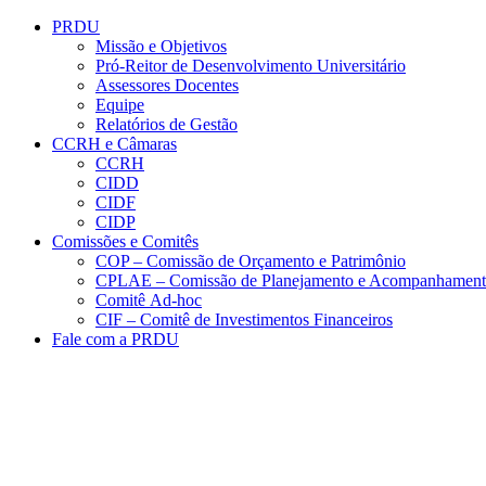
Conteúdo principal
Menu principal
Rodapé
PRDU
Missão e Objetivos
Pró-Reitor de Desenvolvimento Universitário
Assessores Docentes
Equipe
Relatórios de Gestão
CCRH e Câmaras
CCRH
CIDD
CIDF
CIDP
Comissões e Comitês
COP – Comissão de Orçamento e Patrimônio
CPLAE – Comissão de Planejamento e Acompanhamen
Comitê Ad-hoc
CIF – Comitê de Investimentos Financeiros
Fale com a PRDU
Aumentar fonte