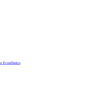
to Econômico
Diminuir fonte