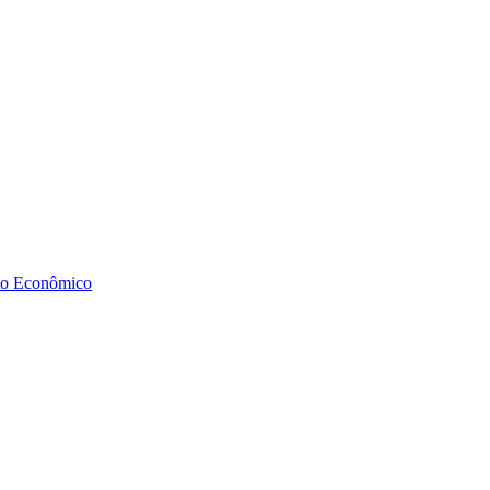
to Econômico
Diminuir fonte