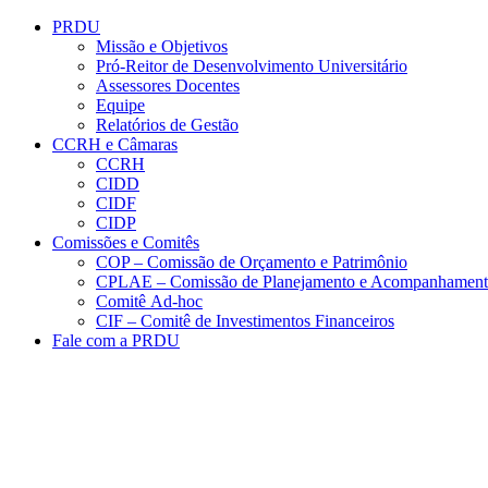
Conteúdo principal
Menu principal
Rodapé
PRDU
Missão e Objetivos
Pró-Reitor de Desenvolvimento Universitário
Assessores Docentes
Equipe
Relatórios de Gestão
CCRH e Câmaras
CCRH
CIDD
CIDF
CIDP
Comissões e Comitês
COP – Comissão de Orçamento e Patrimônio
CPLAE – Comissão de Planejamento e Acompanhamen
Comitê Ad-hoc
CIF – Comitê de Investimentos Financeiros
Fale com a PRDU
Aumentar fonte