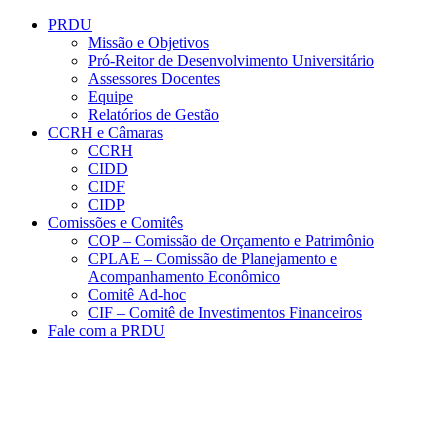
Conteúdo principal
Menu principal
Rodapé
PRDU
Missão e Objetivos
Pró-Reitor de Desenvolvimento Universitário
Assessores Docentes
Equipe
Relatórios de Gestão
CCRH e Câmaras
CCRH
CIDD
CIDF
CIDP
Comissões e Comitês
COP – Comissão de Orçamento e Patrimônio
CPLAE – Comissão de Planejamento e
Acompanhamento Econômico
Comitê Ad-hoc
CIF – Comitê de Investimentos Financeiros
Fale com a PRDU
Aumentar fonte