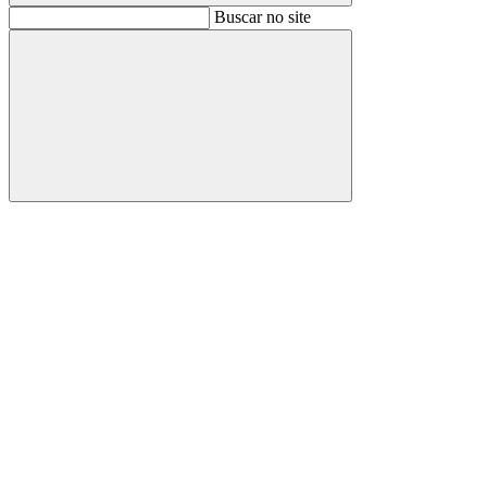
Buscar
Buscar no site
Buscar
Aumentar fonte
Diminuir fonte