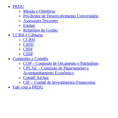
Conteúdo principal
Menu principal
Rodapé
PRDU
Missão e Objetivos
Pró-Reitor de Desenvolvimento Universitário
Assessores Docentes
Equipe
Relatórios de Gestão
CCRH e Câmaras
CCRH
CIDD
CIDF
CIDP
Comissões e Comitês
COP – Comissão de Orçamento e Patrimônio
CPLAE – Comissão de Planejamento e
Acompanhamento Econômico
Comitê Ad-hoc
CIF – Comitê de Investimentos Financeiros
Fale com a PRDU
Aumentar fonte