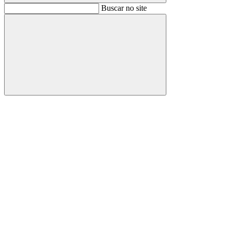
Buscar
Buscar no site
Buscar
Aumentar fonte
Diminuir fonte