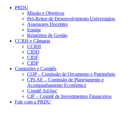
Conteúdo principal
Menu principal
Rodapé
PRDU
Missão e Objetivos
Pró-Reitor de Desenvolvimento Universitário
Assessores Docentes
Equipe
Relatórios de Gestão
CCRH e Câmaras
CCRH
CIDD
CIDF
CIDP
Comissões e Comitês
COP – Comissão de Orçamento e Patrimônio
CPLAE – Comissão de Planejamento e
Acompanhamento Econômico
Comitê Ad-hoc
CIF – Comitê de Investimentos Financeiros
Fale com a PRDU
Aumentar fonte