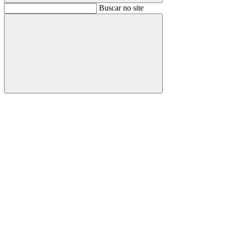
Buscar
Buscar no site
Buscar
Aumentar fonte
Diminuir fonte