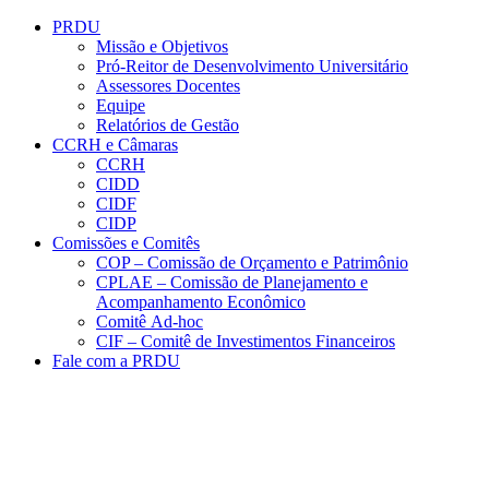
Conteúdo principal
Menu principal
Rodapé
PRDU
Missão e Objetivos
Pró-Reitor de Desenvolvimento Universitário
Assessores Docentes
Equipe
Relatórios de Gestão
CCRH e Câmaras
CCRH
CIDD
CIDF
CIDP
Comissões e Comitês
COP – Comissão de Orçamento e Patrimônio
CPLAE – Comissão de Planejamento e
Acompanhamento Econômico
Comitê Ad-hoc
CIF – Comitê de Investimentos Financeiros
Fale com a PRDU
Aumentar fonte