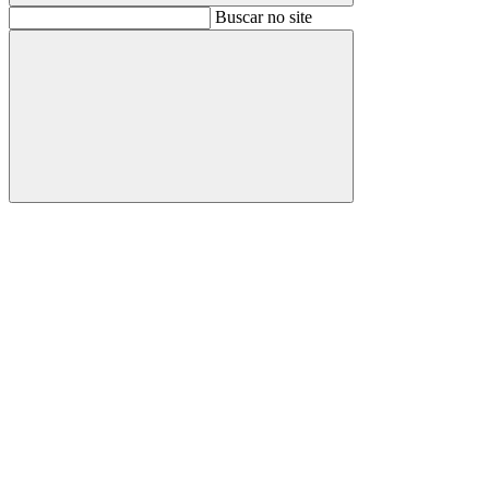
Buscar
Buscar no site
Buscar
Aumentar fonte
Diminuir fonte