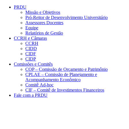
Conteúdo principal
Menu principal
Rodapé
PRDU
Missão e Objetivos
Pró-Reitor de Desenvolvimento Universitário
Assessores Docentes
Equipe
Relatórios de Gestão
CCRH e Câmaras
CCRH
CIDD
CIDF
CIDP
Comissões e Comitês
COP – Comissão de Orçamento e Patrimônio
CPLAE – Comissão de Planejamento e
Acompanhamento Econômico
Comitê Ad-hoc
CIF – Comitê de Investimentos Financeiros
Fale com a PRDU
Aumentar fonte