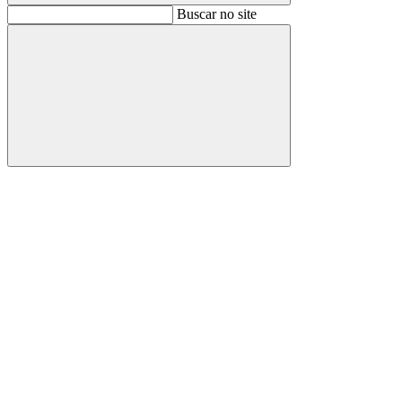
Buscar
Buscar no site
Buscar
Aumentar fonte
Diminuir fonte