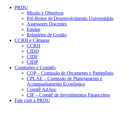
Conteúdo principal
Menu principal
Rodapé
PRDU
Missão e Objetivos
Pró-Reitor de Desenvolvimento Universitário
Assessores Docentes
Equipe
Relatórios de Gestão
CCRH e Câmaras
CCRH
CIDD
CIDF
CIDP
Comissões e Comitês
COP – Comissão de Orçamento e Patrimônio
CPLAE – Comissão de Planejamento e
Acompanhamento Econômico
Comitê Ad-hoc
CIF – Comitê de Investimentos Financeiros
Fale com a PRDU
Aumentar fonte