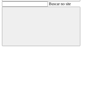
Buscar
Buscar no site
Buscar
Aumentar fonte
Diminuir fonte