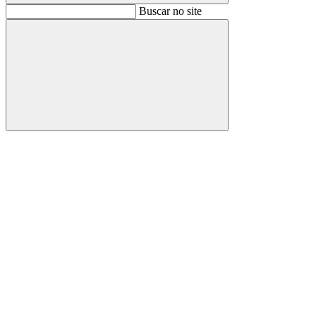
Buscar
Buscar no site
Buscar
Aumentar fonte
Diminuir fonte