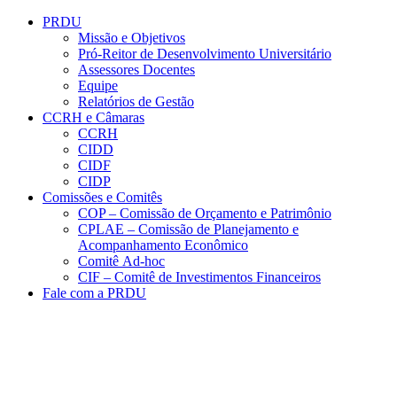
Conteúdo principal
Menu principal
Rodapé
PRDU
Missão e Objetivos
Pró-Reitor de Desenvolvimento Universitário
Assessores Docentes
Equipe
Relatórios de Gestão
CCRH e Câmaras
CCRH
CIDD
CIDF
CIDP
Comissões e Comitês
COP – Comissão de Orçamento e Patrimônio
CPLAE – Comissão de Planejamento e
Acompanhamento Econômico
Comitê Ad-hoc
CIF – Comitê de Investimentos Financeiros
Fale com a PRDU
Aumentar fonte