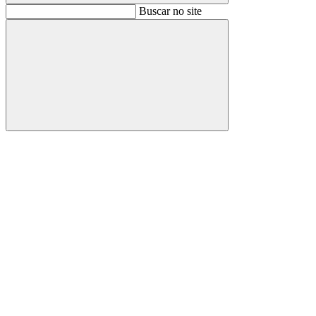
Buscar
Buscar no site
Buscar
Aumentar fonte
Diminuir fonte