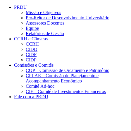
Conteúdo principal
Menu principal
Rodapé
PRDU
Missão e Objetivos
Pró-Reitor de Desenvolvimento Universitário
Assessores Docentes
Equipe
Relatórios de Gestão
CCRH e Câmaras
CCRH
CIDD
CIDF
CIDP
Comissões e Comitês
COP – Comissão de Orçamento e Patrimônio
CPLAE – Comissão de Planejamento e
Acompanhamento Econômico
Comitê Ad-hoc
CIF – Comitê de Investimentos Financeiros
Fale com a PRDU
Aumentar fonte