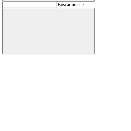
Buscar
Buscar no site
Buscar
Aumentar fonte
Diminuir fonte