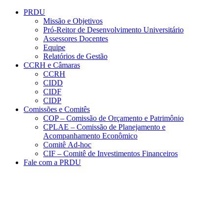
Conteúdo principal
Menu principal
Rodapé
PRDU
Missão e Objetivos
Pró-Reitor de Desenvolvimento Universitário
Assessores Docentes
Equipe
Relatórios de Gestão
CCRH e Câmaras
CCRH
CIDD
CIDF
CIDP
Comissões e Comitês
COP – Comissão de Orçamento e Patrimônio
CPLAE – Comissão de Planejamento e
Acompanhamento Econômico
Comitê Ad-hoc
CIF – Comitê de Investimentos Financeiros
Fale com a PRDU
Aumentar fonte