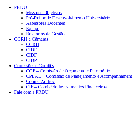
Conteúdo principal
Menu principal
Rodapé
PRDU
Missão e Objetivos
Pró-Reitor de Desenvolvimento Universitário
Assessores Docentes
Equipe
Relatórios de Gestão
CCRH e Câmaras
CCRH
CIDD
CIDF
CIDP
Comissões e Comitês
COP – Comissão de Orçamento e Patrimônio
CPLAE – Comissão de Planejamento e Acompanhamen
Comitê Ad-hoc
CIF – Comitê de Investimentos Financeiros
Fale com a PRDU
Aumentar fonte