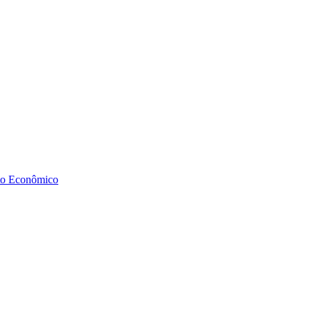
to Econômico
Diminuir fonte