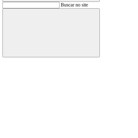
Buscar
Buscar no site
Buscar
Aumentar fonte
Diminuir fonte