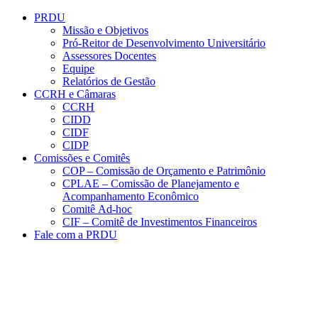
Conteúdo principal
Menu principal
Rodapé
PRDU
Missão e Objetivos
Pró-Reitor de Desenvolvimento Universitário
Assessores Docentes
Equipe
Relatórios de Gestão
CCRH e Câmaras
CCRH
CIDD
CIDF
CIDP
Comissões e Comitês
COP – Comissão de Orçamento e Patrimônio
CPLAE – Comissão de Planejamento e
Acompanhamento Econômico
Comitê Ad-hoc
CIF – Comitê de Investimentos Financeiros
Fale com a PRDU
Aumentar fonte