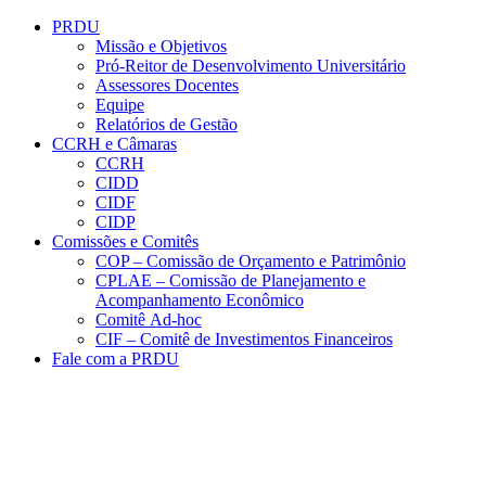
Conteúdo principal
Menu principal
Rodapé
PRDU
Missão e Objetivos
Pró-Reitor de Desenvolvimento Universitário
Assessores Docentes
Equipe
Relatórios de Gestão
CCRH e Câmaras
CCRH
CIDD
CIDF
CIDP
Comissões e Comitês
COP – Comissão de Orçamento e Patrimônio
CPLAE – Comissão de Planejamento e
Acompanhamento Econômico
Comitê Ad-hoc
CIF – Comitê de Investimentos Financeiros
Fale com a PRDU
Aumentar fonte