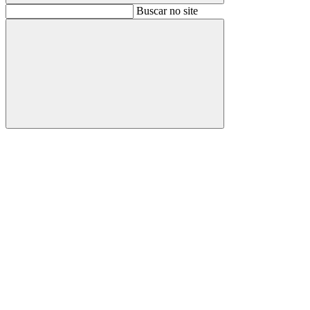
Buscar
Buscar no site
Buscar
Aumentar fonte
Diminuir fonte